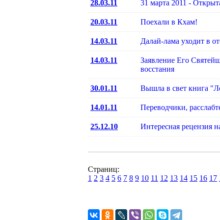
28.03.11
31 марта 2011 - Открыт
20.03.11
Поехали в Кхам!
14.03.11
Далай-лама уходит в от
14.03.11
Заявление Его Святейш
восстания
30.01.11
Вышла в свет книга "Л
14.01.11
Переводчики, расслабт
25.12.10
Интересная рецензия н
Страниц:
1
2
3
4
5
6
7
8
9
10
11
12
13
14
15
16
17