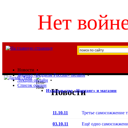
Нет войне
Новости
•
Журнал «Буддизм России» онлайн
•
Лекции онлайн
•
Список общин
Новости
Издательство «Нартанг» и магазин
11.10.11
Третье самосожжение т
03.10.11
Ещё одно самосожжени