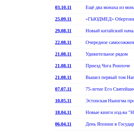
03.10.11
Ещё два монаха из мон
25.09.11
«ГЬЮДМЕД» Обертонное
29.08.11
Новый китайский нача
22.08.11
Очередное самосожжен
21.08.11
Удивительное рядом
21.08.11
Приезд Чога Ринпоче
21.08.11
Вышел первый том На
07.07.11
75-летие Его Святейше
10.05.11
Эстонская Ньингма про
18.04.11
Новые книги изд-ва "Н
06.04.11
День Японии в Государ