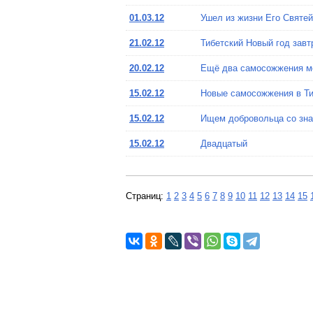
01.03.12
Ушел из жизни Его Святей
21.02.12
Тибетский Новый год завтр
20.02.12
Ещё два самосожжения мо
15.02.12
Новые самосожжения в Тиб
15.02.12
Ищем добровольца со зна
15.02.12
Двадцатый
Страниц:
1
2
3
4
5
6
7
8
9
10
11
12
13
14
15