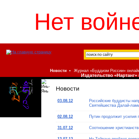
Нет войне
Новости
•
Журнал «Буддизм России» онлай
Издательство «Нартанг» 
Новости
03.08.12
Российские буддисты нап
Святейшества Далай-лам
02.08.12
Путин продолжит усилия 
31.07.12
Соотношение христианств
12.07.12
На Тайване пройдет перв