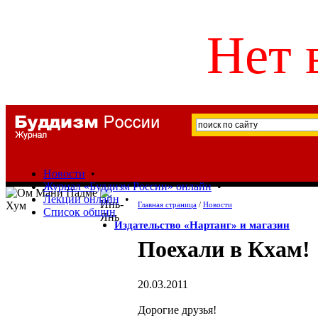
Нет 
Новости
•
Журнал «Буддизм России» онлайн
•
Лекции онлайн
•
Главная страница
/
Новости
Список общин
Издательство «Нартанг» и магазин
Поехали в Кхам!
20.03.2011
Дорогие друзья!