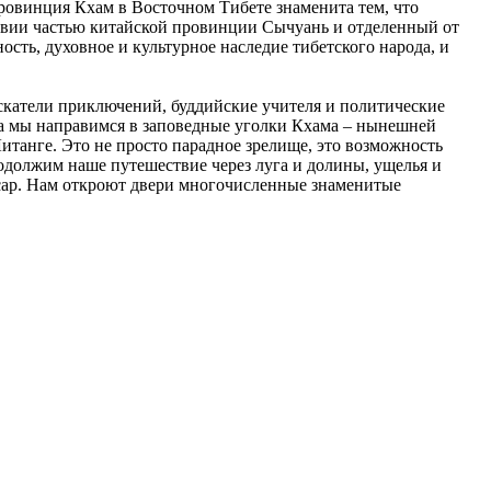
ровинция Кхам в Восточном Тибете знаменита тем, что
твии частью китайской провинции Сычуань и отделенный от
сть, духовное и культурное наследие тибетского народа, и
скатели приключений, буддийские учителя и политические
юда мы направимся в заповедные уголки Кхама – нынешней
итанге. Это не просто парадное зрелище, это возможность
одолжим наше путешествие через луга и долины, ущелья и
сар. Нам откроют двери многочисленные знаменитые