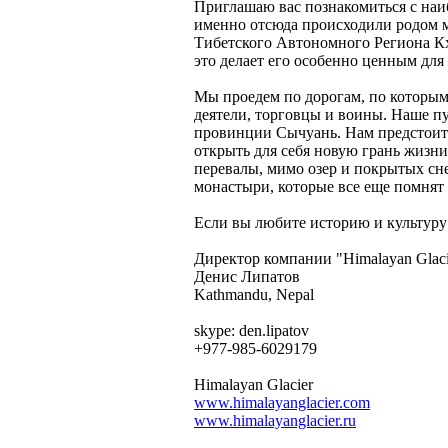
Приглашаю вас познакомиться с наи
именно отсюда происходили родом 
Тибетского Автономного Региона Кха
это делает его особенно ценным для 
Мы проедем по дорогам, по которым
деятели, торговцы и воины. Наше п
провинции Сычуань. Нам предстоит 
открыть для себя новую грань жизни
перевалы, мимо озер и покрытых сн
монастыри, которые все еще помнят
Если вы любите историю и культуру 
Директор компании "Himalayan Glaci
Денис Липатов
Kathmandu, Nepal
skype: den.lipatov
+977-985-6029179
Himalayan Glacier
www.himalayanglacier.com
www.himalayanglacier.ru