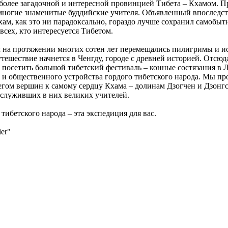
более загадочной и интересной провинцией Тибета – Кхамом. П
многие знаменитые буддийские учителя. Объявленный впоследс
м, как это ни парадоксально, гораздо лучше сохранил самобытно
всех, кто интересуется Тибетом.
 на протяжении многих сотен лет перемещались пилигримы и и
утешествие начнется в Ченгду, городе с древней историей. Отс
посетить большой тибетский фестиваль – конные состязания в Л
 и общественного устройства гордого тибетского народа. Мы пр
егом вершин к самому сердцу Кхама – долинам Дзогчен и Дзонг
 служивших в них великих учителей.
тибетского народа – эта экспедиция для вас.
er"