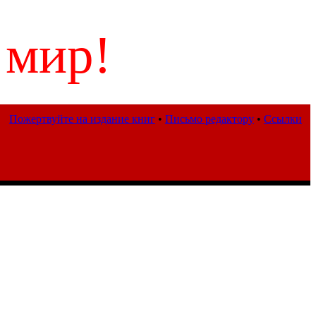
 мир!
Пожертвуйте на издание книг
•
Письмо редактору
•
Ссылки