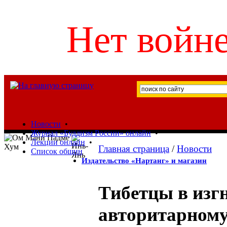
Нет войне
Новости
•
Журнал «Буддизм России» онлайн
•
Лекции онлайн
•
Главная страница
/
Новости
Список общин
Издательство «Нартанг» и магазин
Тибетцы в изг
авторитарном