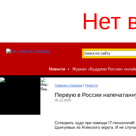
Нет 
Новости
•
Журнал «Буддизм России» онлай
Главная страница
/
Новости
Первую в России напечатанну
05.12.2020
Сотворить чудо при помощи IT-технологий!
Цынгуевых из Агинского округа. И не случ