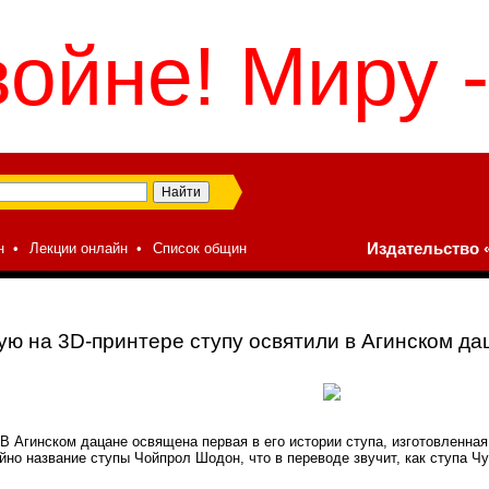
войне! Миру -
н
•
Лекции онлайн
•
Список общин
Издательство «
ю на 3D-принтере ступу освятили в Агинском да
 В Агинском дацане освящена первая в его истории ступа, изготовленн
айно название ступы Чойпрол Шодон, что в переводе звучит, как ступа Ч