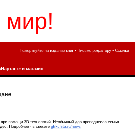
 мир!
Пожертвуйте на издание книг
•
Письмо редактору
•
Ссылки
Нартанг» и магазин
цане
ая при помощи 3D-технологий. Необычный дар преподнесла семья
удес. Подробнее - в сюжете
gtrkchita.ru/news