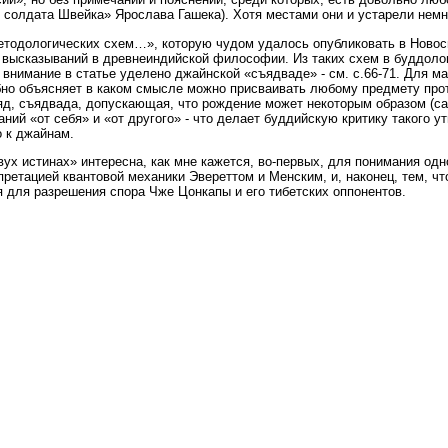
солдата Швейка» Ярослава Гашека). Хотя местами они и устарели немн
методологических схем…», которую чудом удалось опубликовать в Новосиб
высказываний в древнеиндийской философии. Из таких схем в буддологи
внимание в статье уделено джайнской «съядваде» - см. с.66-71. Для мад
бно объясняет в каком смысле можно присваивать любому предмету прот
яд, съядвада, допускающая, что рождение может некоторым образом (санс
ий «от себя» и «от другого» - что делает буддийскую критику такого у
о к джайнам.
двух истинах» интересна, как мне кажется, во-первых, для понимания од
претацией квантовой механики Эвереттом и Менским, и, наконец, тем, чт
я для разрешения спора Чже Цонкапы и его тибетских оппонентов.