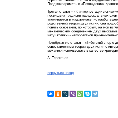
Праджняпарамиты в «Похождениях бравого 
Третья статья – «К интерпретации логико-
посвящена традиции парадоксальных схем 
упоминается в мадхьямаке, но наибольшее 
родственной теории двух истин, она подро
понять основания, по которым, на мой взгл
механическим соединением двух высказыван
чатушкотики) - некорректной применительн
Четвёртая же статья – «Тибетский спор о 
сопоставлением теории двух истин с интер
механики использовать в качестве критери
А. Терентьев
вернуться назад