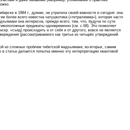
ожко.
ирске в 1984 г., думаю, не утратила своей важности и сегодня: она
и более всего известна чатушкотика («тетралемма»), которая часто
хьямаки она интересна, прежде всего, тем, что, будучи по сути
ивоположные предикаты одновременно (см. с.68). Это позволяет
кр. «съяд) происходить и от себя и от другого, вовсе не является
тверждения (рассматриваемого как третье из четырёх утверждений
ной из сложных проблем тибетской мадхьямаки, во-вторых, самим
о в статье делается попытка именно эту интерпретацию квантовой