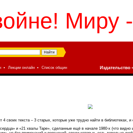
войне! Миру -
н
•
Лекции онлайн
•
Список общин
Издательство «
 4 своих текста – 3 старых, которые уже трудно найти в библиотеках, и
сердца» и «21 хвалы Таре», сделанные ещё в начале 1980-х (что видно и
и», но без примечаний и пояснений, среди которых, есть довольно люб