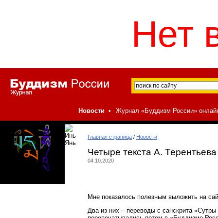
Нет 
Новости
•
Журнал «Буддизм России» онлай
Главная страница
/
Новости
Четыре текста А. Терентьева
04.10.2020
Мне показалось полезным выложить на сайт
Два из них – переводы с санскрита «Сутры 
перепечатывались потом в «Буддизме Росси