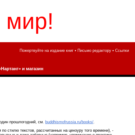
 мир!
Пожертвуйте на издание книг
•
Письмо редактору
•
Ссылки
Нартанг» и магазин
 один прошлогодний, см.
buddhismofrussia.ru/books/
.
 по стилю текстов, рассчитанных на цензуру того времени), -
опытные и даже забавные (например, упоминание о практике