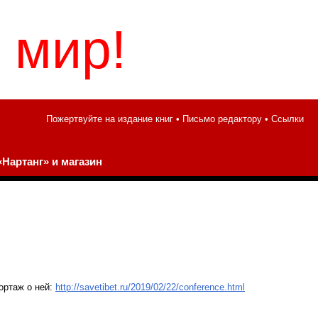
 мир!
Пожертвуйте на издание книг
•
Письмо редактору
•
Ссылки
Нартанг» и магазин
ортаж о ней:
http://savetibet.ru/2019/02/22/conference.html