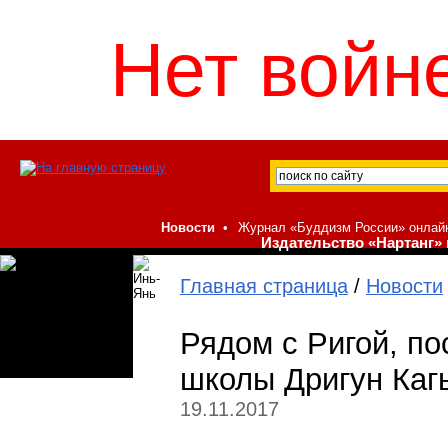
Нет войне
Новости
•
Журнал «Буддизм России» онлай
Издательство «Нартанг» 
Главная страница
/
Новости
Рядом с Ригой, п
школы Дригун Каг
19.11.2017