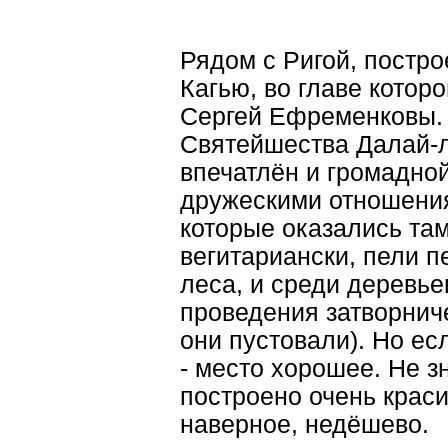
Рядом с Ригой, постр
Кагью, во главе котор
Сергей Ефременковы. 
Святейшества Далай-л
впечатлён и громадно
дружескими отношения
которые оказались там
вегитариански, пели пе
леса, и среди деревь
проведения затворнич
они пустовали). Но ес
- место хорошее. Не зн
построено очень краси
наверное, недёшево.