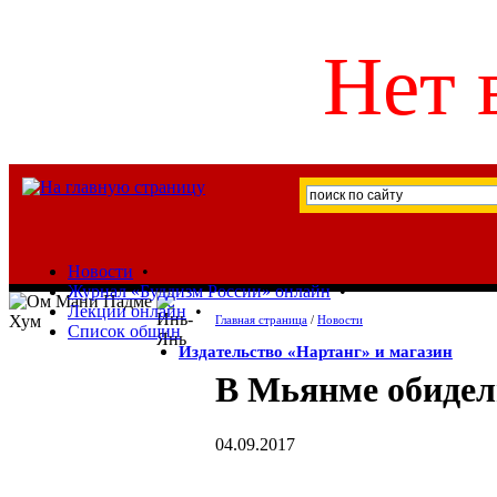
Нет 
Новости
•
Журнал «Буддизм России» онлайн
•
Лекции онлайн
•
Главная страница
/
Новости
Список общин
Издательство «Нартанг» и магазин
В Мьянме обидели
04.09.2017