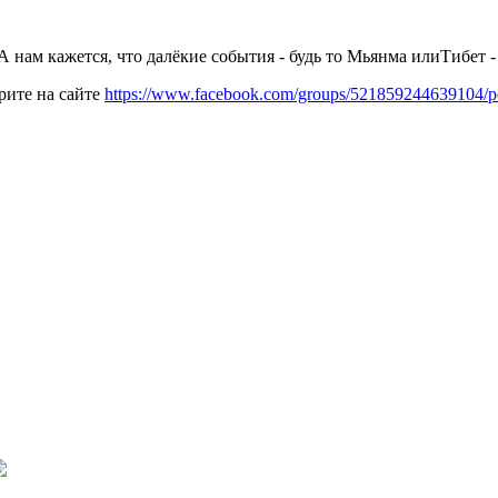
А нам кажется, что далёкие события - будь то Мьянма илиТибет - 
ите на сайте
https://www.facebook.com/groups/521859244639104/