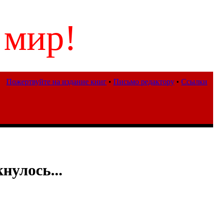
 мир!
Пожертвуйте на издание книг
•
Письмо редактору
•
Ссылки
нулось...