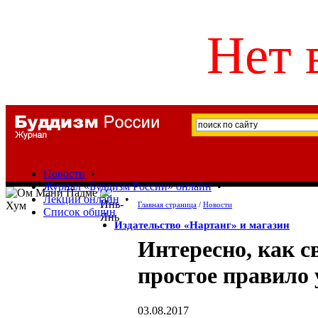
Нет 
Новости
•
Журнал «Буддизм России» онлайн
•
Лекции онлайн
•
Главная страница
/
Новости
Список общин
Издательство «Нартанг» и магазин
Интересно, как с
простое правило
03.08.2017