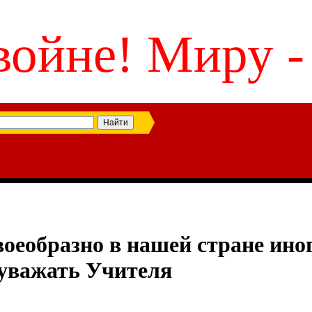
войне! Миру -
воеобразно в нашей стране ин
 уважать Учителя