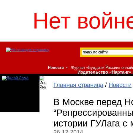
Нет войне
Новости
•
Журнал «Буддизм России» онлай
Издательство «Нартанг» 
Главная страница
/
Новости
В Москве перед Н
“Репрессированны
истории ГУЛага с 
26.12.2014