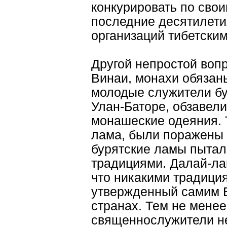
конкурировать по сво
последние десятилети
организаций тибетски
Другой непростой воп
Винаи, монахи обязаны
молодые служители бу
Улан-Баторе, обзавел
монашеские одеяния. Т
лама, были поражены 
бурятские ламы пыта
традициями. Далай-ла
что никакими традици
утвержденный самим Б
странах. Тем не мене
священнослужители не