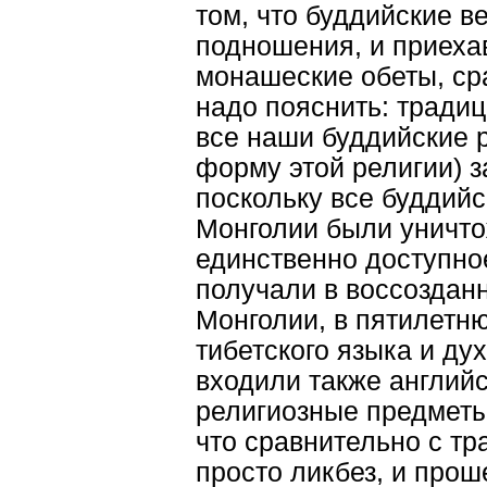
том, что буддийские 
подношения, и приех
монашеские обеты, сра
надо пояснить: традиц
все наши буддийские 
форму этой религии) з
поскольку все буддий
Монголии были уничто
единственно доступно
получали в воссоздан
Монголии, в пятилетн
тибетского языка и ду
входили также английс
религиозные предметы
что сравнительно с т
просто ликбез, и прош