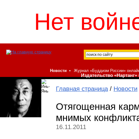
Нет войне
Новости
•
Журнал «Буддизм России» онлай
Издательство «Нартанг» 
Главная страница
/
Новости
Отягощенная карма
мнимых конфликта
16.11.2011