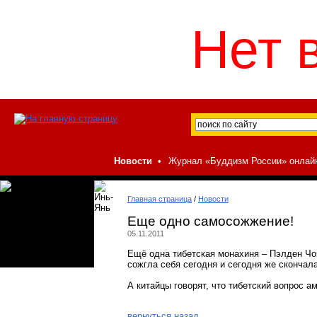
Нет 
Новости
•
Журнал «Буддизм России» онлай
Главная страница
/
Новости
Еще одно самосожжение!
05.11.2011
Ещё одна тибетская монахиня – Пэлден Чой
сожгла себя сегодня и сегодня же скончалась
А китайцы говорят, что тибетский вопрос 
вернуться назад