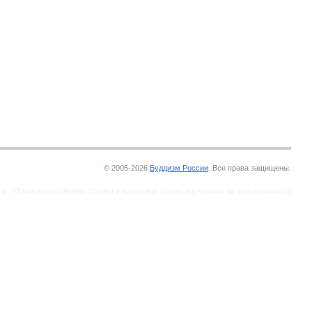
© 2005-2026
Буддизм России
. Все права защищены.
ru. . Посмотрите свежие
отзывы о консервах botanica
и мнения на spasibovsem.ru