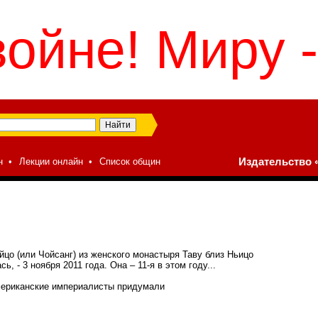
войне! Миру -
н
•
Лекции онлайн
•
Список общин
Издательство «
цо (или Чойсанг) из женского монастыря Таву близ Ньицо
, - 3 ноября 2011 года. Она – 11-я в этом году...
американские империалисты придумали