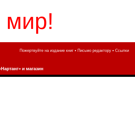
 мир!
Пожертвуйте на издание книг
•
Письмо редактору
•
Ссылки
Нартанг» и магазин