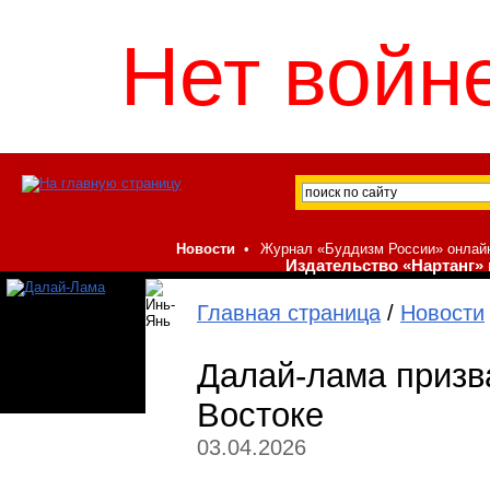
Нет войне
Новости
•
Журнал «Буддизм России» онлай
Издательство «Нартанг» 
Главная страница
/
Новости
Далай-лама призв
Востоке
03.04.2026