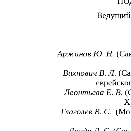
ПО
Ведущий: 
Аржанов Ю. Н.
(Сан
Вихнович В. Л.
(Са
еврейско
Леонтьева Е. В.
(
Х
Глаголев В. С.
(Мос
Ланда Л.
С.
(Сан