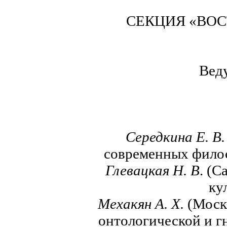
СЕКЦИЯ «ВОС
Веду
Середкина
Е. В.
современных филос
Глевацкая Н.
В
. (С
ку
Мехакян А. Х.
(Москв
онтологической и г