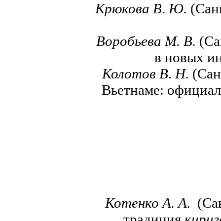
Крюкова В
.
Ю.
(Сан
Воробьева М. В.
(Са
в новых и
Колотов В
.
Н.
(Сан
Вьетнаме: официал
Котенко А. А.
(Сан
традиция
кири