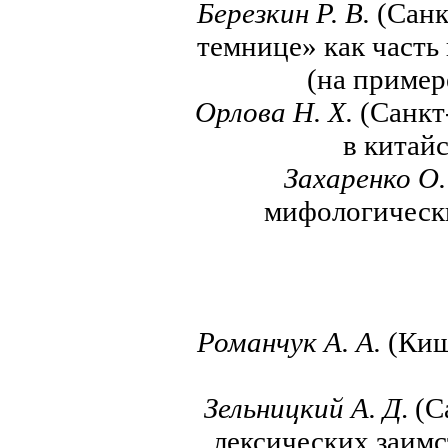
Березкин Р. В.
(Санк
темнице» как часть
(на приме
Орлова Н. Х.
(Санкт
в китай
Захаренко О.
мифологически
Романчук А. А.
(Киш
Зельницкий А. Д
. (
лексических заимс