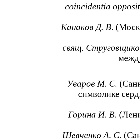
coincidentia opposi
Канаков Д. В
. (Мос
свящ. Струговщиков
межд
Уваров М.
С.
(Санк
символике серд
Горина И. В.
(Лени
Шевченко А. С.
(Са