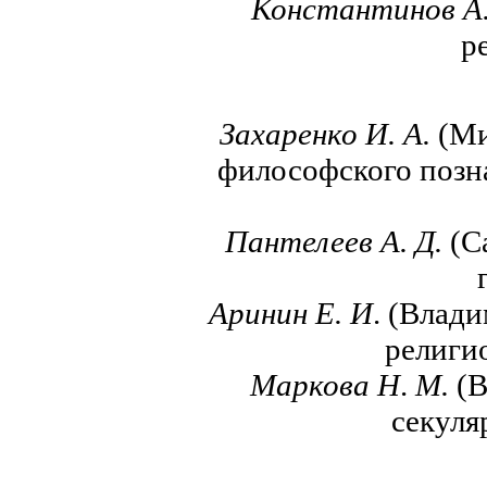
Константинов А
р
Захаренко И. А.
(Ми
философского позн
Пантелеев А. Д.
(С
Аринин Е. И
. (Влад
религи
Маркова Н
.
М.
(В
секуля