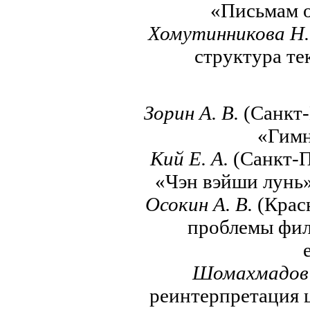
«Письмам о
Хомутинникова Н.
структура те
Зорин А. В.
(Санкт-
«Гимн
Кий Е. А.
(Санкт-П
«Чэн вэйши лунь»
Осокин А. В.
(Крас
проблемы фил
Шомахмадов
реинтерпретация 