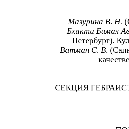
Мазурина В
.
Н.
(
Бхакти Бимал А
Петербург). Ку
Ватман С
.
В.
(Санк
качеств
СЕКЦИЯ ГЕБРАИС