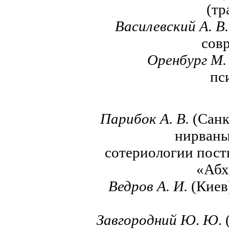
(тр
Василевский А. В.
совр
Оренбург М.
пс
Парибок А. В.
(Санк
нирваны
сотериологии пост
«Абх
Ведров А.
И.
(Киев
Завгородний Ю
.
Ю
.