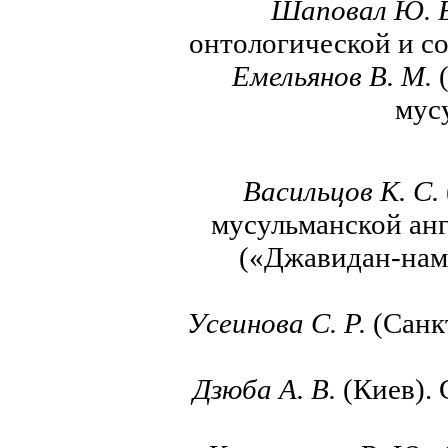
Шаповал Ю.
онтологической и с
Емельянов В. М.
мус
Васильцов К. С.
мусульманской анг
(«Джавидан-нам
Усеинова С. Р.
(Санкт
Дзюба А. В.
(Киев). 