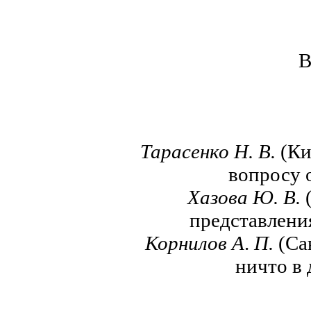
В
Тарасенко Н. В.
(Ки
вопросу 
Хазова Ю. В.
(
представлени
Корнилов А
.
П.
(Са
ничто в 