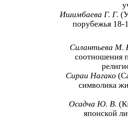
у
Ишимбаева Г. Г.
(У
порубежья 18-1
Силантьева М
.
соотношения п
религи
Сираи Нагако
(С
символика жи
Осадча Ю. В.
(К
японской ли