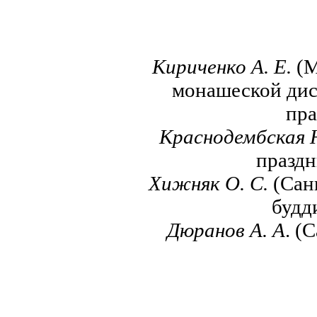
Кириченко А. Е.
(М
монашеской дис
пра
Краснодембская Н
праздн
Хижняк О.
С.
(Сан
будд
Дюранов А.
А
. (