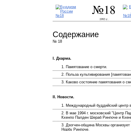
№18
1993 г.
Содержание
№ 18
I. Дхарма.
1. Памятование о смерти.
2. Польза культивирования [памятован
3. Каково состояние памятования о см
II. Новости.
1. Международный буддийский центр 
2. В мае 1994 г. московский "Центр П
Кхенпо Палден Шераб Ринпоче и Кхенп
3. Дзогчен-община Москвы организует
Норбу Ринпоче.