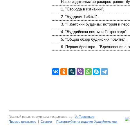
Наше издательство распространяет б
1. "Свобода в изгнании".
2. "Буддизм Тибета".
3. "Тибетский буддизм: история и перс
4. "Буддийская святыня Петрограда".
5. "Общий обзор будийских практик".
6. Первая брошюра - "Вдохновения с г
Главный редактор журнала и издательства -
А. Терентьев
Письмо редактору
|
Ссылки
|
Пожертвуйте на издание буддийских книг