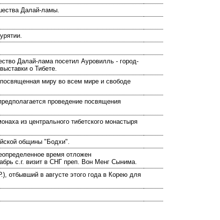
шества Далай-ламы.
урятии.
шество Далай-лама посетил Ауровилль - город-
выставки о Тибете.
 посвященная миру во всем мире и свободе
е предполагается проведение посвящения
монаха из центрального тибетского монастыря
йской общины "Бодхи".
 неопределенное время отложен
брь с.г. визит в СНГ преп. Вон Менг Сынима.
.), отбывший в августе этого года в Корею для