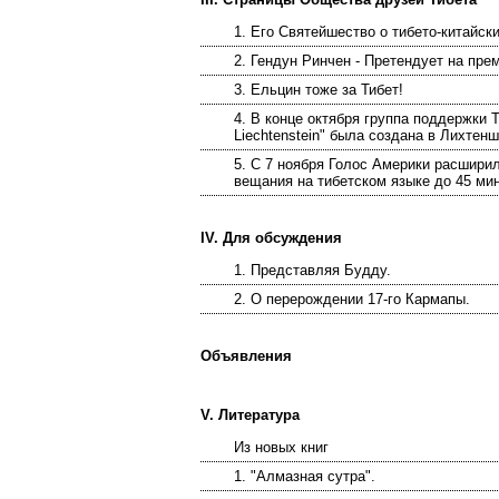
1. Его Святейшество о тибето-китайск
2. Гендун Ринчен - Претендует на пре
3. Ельцин тоже за Тибет!
4. В конце октября группа поддержки Т
Liechtenstein" была создана в Лихтенш
5. С 7 ноября Голос Америки расшири
вещания на тибетском языке до 45 мин
IV. Для обсуждения
1. Представляя Будду.
2. О перерождении 17-го Кармапы.
Объявления
V. Литература
Из новых книг
1. "Алмазная сутра".