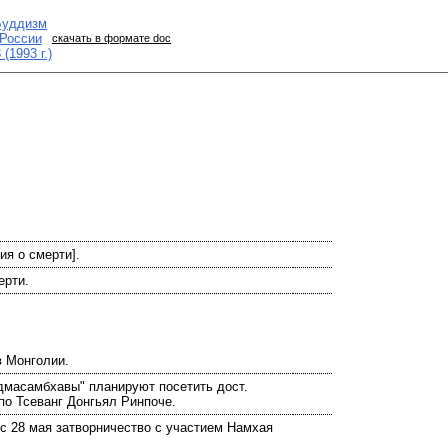
скачать в формате doc
ия о смерти].
ерти.
в Монголии.
адмасамбхавы" планируют посетить дост.
о Тсеванг Донгьял Ринпоче.
 с 28 мая затворничество с участием Намхая