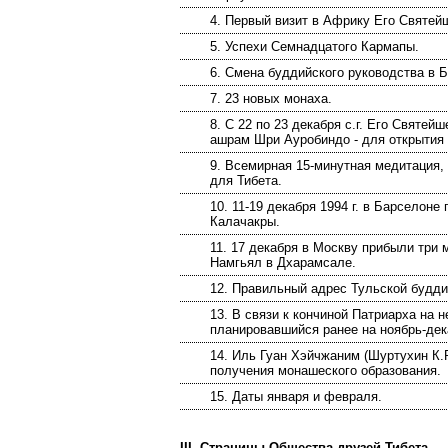
4. Первый визит в Африку Его Святей
5. Успехи Семнадцатого Кармапы.
6. Смена буддийского руководства в Б
7. 23 новых монаха.
8. С 22 по 23 декабря с.г. Его Святей
ашрам Шри Ауробиндо - для открытия 
9. Всемирная 15-минутная медитация,
для Тибета.
10. 11-19 декабря 1994 г. в Барселон
Калачакры.
11. 17 декабря в Москву прибыли три 
Намгьял в Дхарамсале.
12. Правильный адрес Тульской будди
13. В связи к кончиной Патриарха на
планировавшийся ранее на ноябрь-дека
14. Иль Гуан Хэйчжаним (Шуртухин К.Р
получения монашеского образования.
15. Даты января и февраля.
III. Страницы Общества друзей Тибета