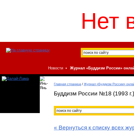
Нет 
Новости
•
Журнал «Буддизм России» онла
Главная страница
/
Журнал «Буддизм России» онла
Буддизм России №18 (1993 г.
« Вернуться к списку всех ж