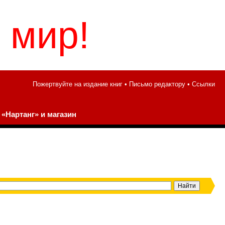
 мир!
Пожертвуйте на издание книг
•
Письмо редактору
•
Ссылки
«Нартанг» и магазин