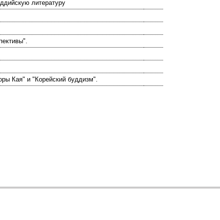
уддийскую литературу
пективы".
оры Кая" и "Корейский буддизм".