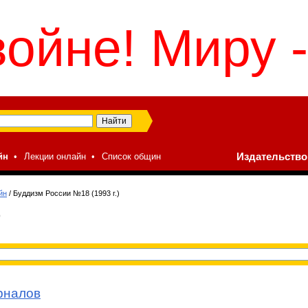
войне! Миру -
йн
•
Лекции онлайн
•
Список общин
Издательство 
йн
/
Буддизм России №18 (1993 г.)
)
урналов