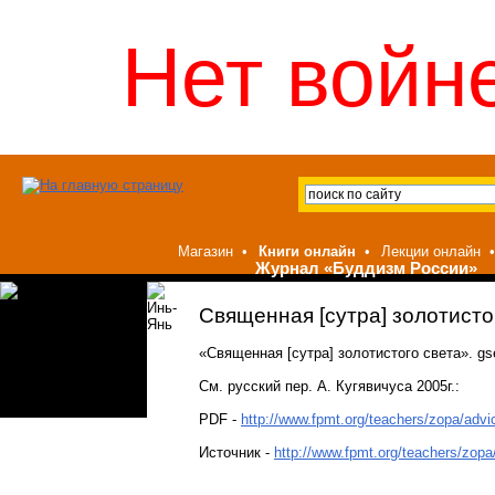
Нет войне
Магазин
•
Книги онлайн
•
Лекции онлайн
•
Журнал «Буддизм России»
Священная [сутра] золотисто
«Священная [сутра] золотистого света». gse
См. русский пер. А. Кугявичуса 2005г.:
PDF -
http://www.fpmt.org/teachers/zopa/advic
Источник -
http://www.fpmt.org/teachers/zopa