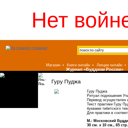
Нет войне
Магазин
•
Книги онлайн
•
Лекции онлайн
•
Журнал «Буддизм России»
Гуру Пуджа
Гуру Пуджа
Ритуал подношения Уч
Перевод осуществлен 
Текст практики Гуру П
буквами тибетского тек
Для практики в соотве
М.: Московский Будд
30 см. х 10 см., 65 ст