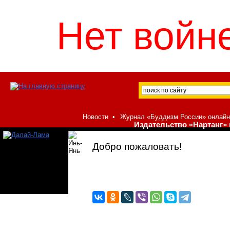
Нет войне
Новости
•
Журнал «Буддизм России» онлайн
Издательство «Нартанг» 
Добро пожаловать!